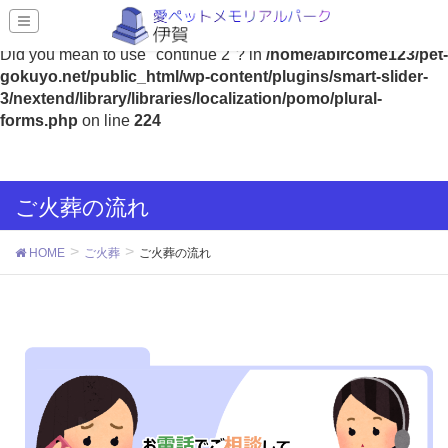
Warning
: "continue" targeting switch is equivalent to "break".
Did you mean to use "continue 2"? in
/home/abircome123/pet-
gokuyo.net/public_html/wp-content/plugins/smart-slider-
3/nextend/library/libraries/localization/pomo/plural-
forms.php
on line
224
ご火葬の流れ
HOME
ご火葬
ご火葬の流れ